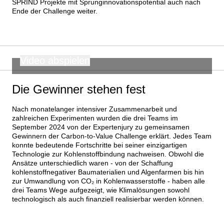
SPRIND Projekte mit Sprunginnovationspotential auch nach 
Ende der Challenge weiter.
Video abspielen
00:00
CAPTIONS
OFF
Die Gewinner stehen fest
Nach monatelanger intensiver Zusammenarbeit und 
zahlreichen Experimenten wurden die drei Teams im 
September 2024 von der Expertenjury zu gemeinsamen 
Gewinnern der Carbon-to-Value Challenge erklärt. Jedes Team 
konnte bedeutende Fortschritte bei seiner einzigartigen 
Technologie zur Kohlenstoffbindung nachweisen. Obwohl die 
Ansätze unterschiedlich waren - von der Schaffung 
kohlenstoffnegativer Baumaterialien und Algenfarmen bis hin 
zur Umwandlung von CO₂ in Kohlenwasserstoffe - haben alle 
drei Teams Wege aufgezeigt, wie Klimalösungen sowohl 
technologisch als auch finanziell realisierbar werden können.