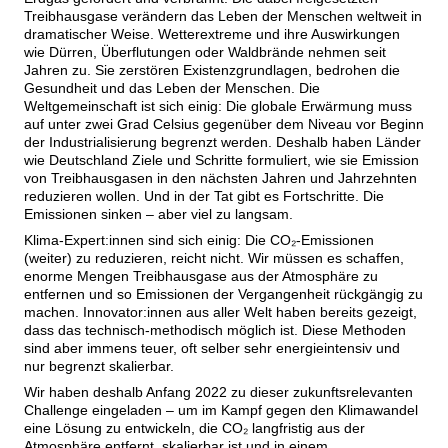
Treibhausgase verändern das Leben der Menschen weltweit in 
dramatischer Weise. Wetterextreme und ihre Auswirkungen 
wie Dürren, Überflutungen oder Waldbrände nehmen seit 
Jahren zu. Sie zerstören Existenzgrundlagen, bedrohen die 
Gesundheit und das Leben der Menschen. Die 
Weltgemeinschaft ist sich einig: Die globale Erwärmung muss 
auf unter zwei Grad Celsius gegenüber dem Niveau vor Beginn 
der Industrialisierung begrenzt werden. Deshalb haben Länder 
wie Deutschland Ziele und Schritte formuliert, wie sie Emission 
von Treibhausgasen in den nächsten Jahren und Jahrzehnten 
reduzieren wollen. Und in der Tat gibt es Fortschritte. Die 
Emissionen sinken – aber viel zu langsam.
Klima-Expert:innen sind sich einig: Die CO₂-Emissionen 
(weiter) zu reduzieren, reicht nicht. Wir müssen es schaffen, 
enorme Mengen Treibhausgase aus der Atmosphäre zu 
entfernen und so Emissionen der Vergangenheit rückgängig zu 
machen. Innovator:innen aus aller Welt haben bereits gezeigt, 
dass das technisch-methodisch möglich ist. Diese Methoden 
sind aber immens teuer, oft selber sehr energieintensiv und 
nur begrenzt skalierbar.
Wir haben deshalb Anfang 2022 zu dieser zukunftsrelevanten 
Challenge eingeladen – um im Kampf gegen den Klimawandel 
eine Lösung zu entwickeln, die CO₂ langfristig aus der 
Atmosphäre entfernt, skalierbar ist und in einem 