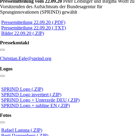
Pressemitteilung vom 22.09.20
Peter Leibinger und Birgitta Wolff zu
Vorsitzenden des Aufsichtsrats der Bundesagentur für
Sprunginnovationen (SPRIND) gewählt
Pressemitteilung 22.09.20 (.PDF)
Pressemitteilung 22.09.20 (.TXT)
Bilder 22.09.20 (.ZIP)
Pressekontakt
Link zum Abschnitt kopieren:
Christian.Egle@sprind.org
Logos
Link zum Abschnitt kopieren:
SPRIND Logo (.ZIP)
SPRIND Logo invertiert (.ZIP)
SPRIND Logo + Unterzeile DEU (.ZIP)
SPRIND Logo + subline EN (.ZIP)
Fotos
Link zum Abschnitt kopieren:
Rafael Laguna (.ZIP)
Berit Dannenberg (.ZIP)