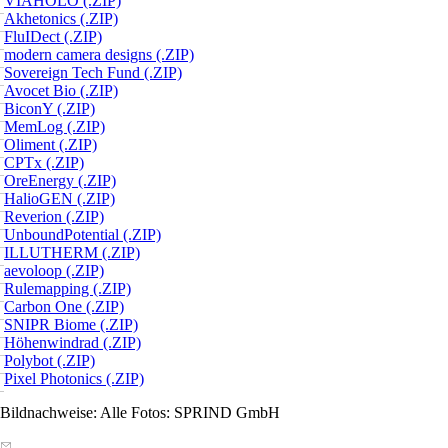
VIAHOLO (.ZIP)
Akhetonics (.ZIP)
FluIDect (.ZIP)
modern camera designs (.ZIP)
Sovereign Tech Fund (.ZIP)
Avocet Bio (.ZIP)
BiconY (.ZIP)
MemLog (.ZIP)
Oliment (.ZIP)
CPTx (.ZIP)
OreEnergy (.ZIP)
HalioGEN (.ZIP)
Reverion (.ZIP)
UnboundPotential (.ZIP)
ILLUTHERM (.ZIP)
aevoloop (.ZIP)
Rulemapping (.ZIP)
Carbon One (.ZIP)
SNIPR Biome (.ZIP)
Höhenwindrad (.ZIP)
Polybot (.ZIP)
Pixel Photonics (.ZIP)
Bildnachweise: Alle Fotos: SPRIND GmbH