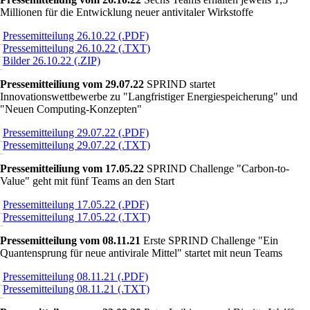
Millionen für die Entwicklung neuer antivitaler Wirkstoffe
Pressemitteilung 26.10.22 (.PDF)
Pressemitteilung 26.10.22 (.TXT)
Bilder 26.10.22 (.ZIP)
Pressemitteiliung vom 29.07.22
SPRIND startet
Innovationswettbewerbe zu
Langfristiger Energiespeicherung
und
Neuen Computing-Konzepten
Pressemitteilung 29.07.22 (.PDF)
Pressemitteilung 29.07.22 (.TXT)
Pressemitteiliung vom 17.05.22
SPRIND Challenge
Carbon-to-
Value
geht mit fünf Teams an den Start
Pressemitteilung 17.05.22 (.PDF)
Pressemitteilung 17.05.22 (.TXT)
Pressemitteilung vom 08.11.21
Erste SPRIND Challenge
Ein
Quantensprung für neue antivirale Mittel
startet mit neun Teams
Pressemitteilung 08.11.21 (.PDF)
Pressemitteilung 08.11.21 (.TXT)