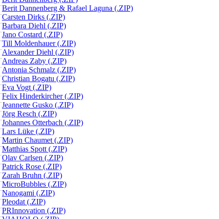
Berit Dannenberg & Rafael Laguna (.ZIP)
Carsten Dirks (.ZIP)
Barbara Diehl (.ZIP)
Jano Costard (.ZIP)
Till Moldenhauer (.ZIP)
Alexander Diehl (.ZIP)
Andreas Zaby (.ZIP)
Antonia Schmalz (.ZIP)
Christian Bogatu (.ZIP)
Eva Vogt (.ZIP)
Felix Hinderkircher (.ZIP)
Jeannette Gusko (.ZIP)
Jörg Resch (.ZIP)
Johannes Otterbach (.ZIP)
Lars Lüke (.ZIP)
Martin Chaumet (.ZIP)
Matthias Spott (.ZIP)
Olav Carlsen (.ZIP)
Patrick Rose (.ZIP)
Zarah Bruhn (.ZIP)
MicroBubbles (.ZIP)
Nanogami (.ZIP)
Pleodat (.ZIP)
PRInnovation (.ZIP)