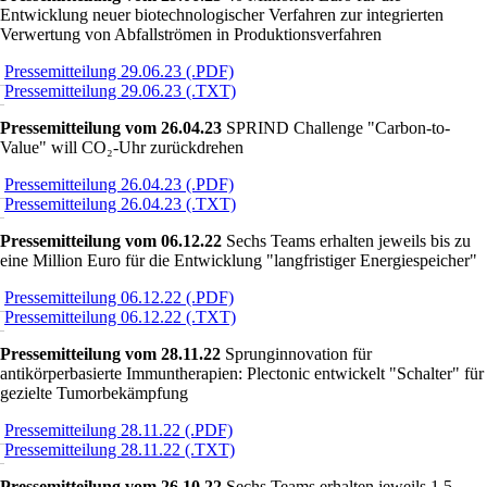
Entwicklung neuer biotechnologischer Verfahren zur integrierten
Verwertung von Abfallströmen in Produktionsverfahren
Pressemitteilung 29.06.23 (.PDF)
Pressemitteilung 29.06.23 (.TXT)
Pressemitteilung vom 26.04.23
SPRIND Challenge
Carbon-to-
Value
will CO₂-Uhr zurückdrehen
Pressemitteilung 26.04.23 (.PDF)
Pressemitteilung 26.04.23 (.TXT)
Pressemitteilung vom 06.12.22
Sechs Teams erhalten jeweils bis zu
eine Million Euro für die Entwicklung
langfristiger Energiespeicher
Pressemitteilung 06.12.22 (.PDF)
Pressemitteilung 06.12.22 (.TXT)
Pressemitteilung vom 28.11.22
Sprunginnovation für
antikörperbasierte Immuntherapien: Plectonic entwickelt
Schalter
für
gezielte Tumorbekämpfung
Pressemitteilung 28.11.22 (.PDF)
Pressemitteilung 28.11.22 (.TXT)
Pressemitteilung vom 26.10.22
Sechs Teams erhalten jeweils 1,5