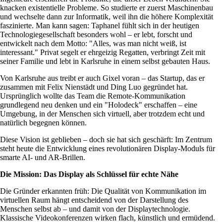
knacken existentielle Probleme. So studierte er zuerst Maschinenbau
und wechselte dann zur Informatik, weil ihn die höhere Komplexität
faszinierte. Man kann sagen: Taphanel fühlt sich in der heutigen
Technologiegesellschaft besonders wohl – er lebt, forscht und
entwickelt nach dem Motto:
Alles, was man nicht weiß, ist
interessant.
Privat segelt er ehrgeizig Regatten, verbringt Zeit mit
seiner Familie und lebt in Karlsruhe in einem selbst gebauten Haus.
Von Karlsruhe aus treibt er auch Gixel voran – das Startup, das er
zusammen mit Felix Nienstädt und Ding Luo gegründet hat.
Ursprünglich wollte das Team die Remote-Kommunikation
grundlegend neu denken und ein
Holodeck
erschaffen – eine
Umgebung, in der Menschen sich virtuell, aber trotzdem echt und
natürlich begegnen können.
Diese Vision ist geblieben – doch sie hat sich geschärft: Im Zentrum
steht heute die Entwicklung eines revolutionären Display-Moduls für
smarte AI- und AR-Brillen.
Die Mission: Das Display als Schlüssel für echte Nähe
Die Gründer erkannten früh: Die Qualität von Kommunikation im
virtuellen Raum hängt entscheidend von der Darstellung des
Menschen selbst ab – und damit von der Displaytechnologie.
Klassische Videokonferenzen wirken flach, künstlich und ermüdend.