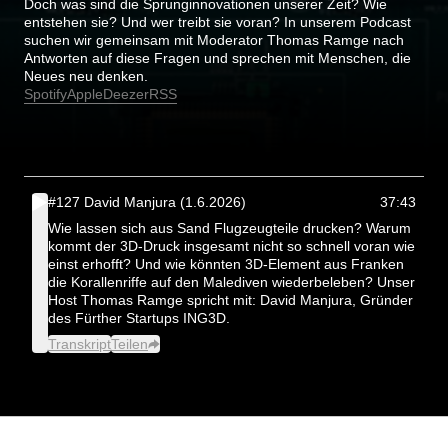
Doch was sind die Sprunginnovationen unserer Zeit? Wie
entstehen sie? Und wer treibt sie voran? In unserem Podcast
suchen wir gemeinsam mit Moderator Thomas Ramge nach
Antworten auf diese Fragen und sprechen mit Menschen, die
Neues neu denken.
Spotify
Apple
Deezer
RSS
#127 David Manjura (1.6.2026)
37:43
Wie lassen sich aus Sand Flugzeugteile drucken? Warum
kommt der 3D-Druck insgesamt nicht so schnell voran wie
einst erhofft? Und wie könnten 3D-Element aus Franken
die Korallenriffe auf den Malediven wiederbeleben? Unser
Host Thomas Ramge spricht mit: David Manjura, Gründer
des Fürther Startups ING3D.
Transkript
Teilen