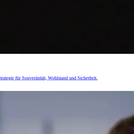
rategie für Souveränität, Wohlstand und Sicherheit.