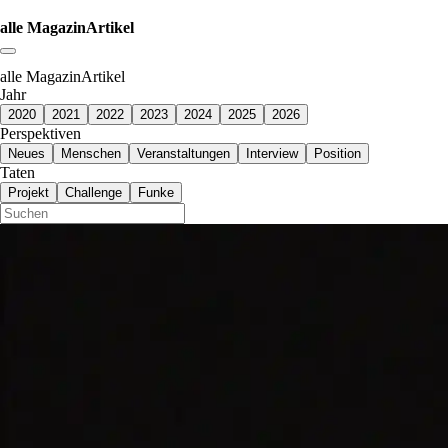
alle MagazinArtikel
Link zum Abschnitt kopieren:
alle MagazinArtikel
Jahr
2020
2021
2022
2023
2024
2025
2026
Perspektiven
Neues
Menschen
Veranstaltungen
Interview
Position
Taten
Projekt
Challenge
Funke