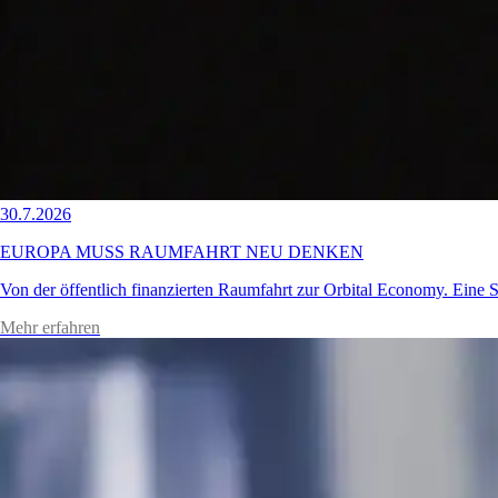
30.7.2026
EUROPA MUSS RAUMFAHRT NEU DENKEN
Von der öffentlich finanzierten Raumfahrt zur Orbital Economy. Eine St
Mehr erfahren